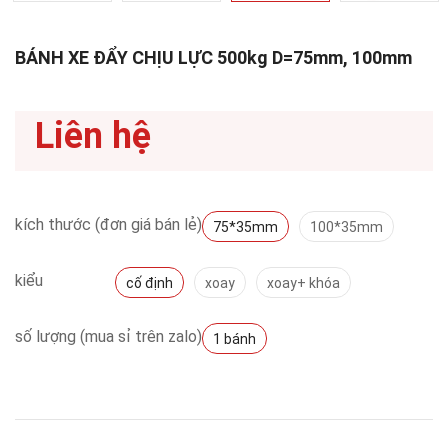
BÁNH XE ĐẨY CHỊU LỰC 500kg D=75mm, 100mm
Liên hệ
kích thước (đơn giá bán lẻ)
75*35mm
100*35mm
kiểu
cố định
xoay
xoay+ khóa
số lượng (mua sỉ trên zalo)
1 bánh