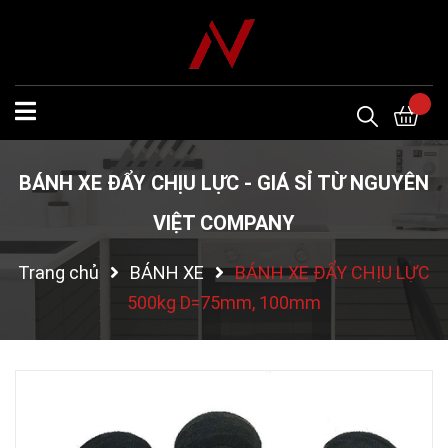
BÁNH XE ĐẨY CHỊU LỰC - GIÁ SỈ TỪ NGUYÊN
VIỆT COMPANY
Trang chủ
BÁNH XE
BÁNH XE ĐẨY CHỊU LỰC
500kg D=75mm, 100mm