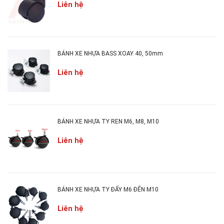
Liên hệ
BÁNH XE NHỰA BASS XOAY 40, 50mm
Liên hệ
BÁNH XE NHỰA TY REN M6, M8, M10
Liên hệ
2. CÔNG DỤNG BÁNH XE ĐẨY:
Bánh xe đẩy
75x35mm, 100x35mm là dòng bánh
BÁNH XE NHỰA TY ĐẨY M6 ĐẾN M10
xe tải nặng lên đến 1 tấn, được đại đa số khách
Liên hệ
hàng lựa chọn cho các dòng xe đẩy hàng, xe đẩy
cafe, xe nước mía...