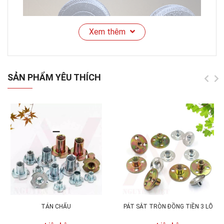
Xem thêm
SẢN PHẨM YÊU THÍCH
1. THÔNG SỐ KỸ THUẬT BÁNH XE ĐẨY CHỊU
LỰC 75X35MM, 100x35mm:
Mã sản phẩm:
BXĐ75,100X35
Chất liệu:
Bánh cao xe su đặc
và bass sắt
TÁN CHẤU
PÁT SẮT TRÒN ĐỒNG TIỀN 3 LỖ
Kích thước:
75x35mm, 100x35mm. kích thước chi