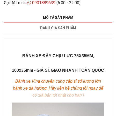
Gọi đặt mua:
0901889639
(6:00 - 22:00)
MÔ TẢ SẢN PHẨM
ĐÁNH GIÁ SẢN PHẨM
BÁNH XE ĐẨY CHỊU LỰC 75X35MM,
100x35mm - GIÁ SỈ, GIAO NHANH TOÀN QUỐC
Bánh xe Vina chuyên cung cấp sỉ số lượng lớn
bánh xe đa hướng, Hãy liên hệ chúng tôi ngay để
có giá bán tốt nhất cho bạn !