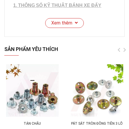
1. THÔNG SỐ KỸ THUẬT BÁNH XE ĐẨY
HÀNG BẰNG NHỰA TPU:
Xem thêm
SẢN PHẨM YÊU THÍCH
TÁN CHẤU
PÁT SẮT TRÒN ĐỒNG TIỀN 3 LỖ