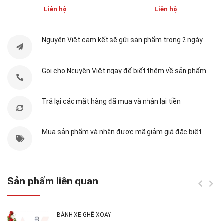
Liên hệ
Liên hệ
Nguyên Việt cam kết sẽ gửi sản phẩm trong 2 ngày
Gọi cho Nguyên Việt ngay để biết thêm về sản phẩm
Mã sản phẩm:
BX-TPU
Trả lại các mặt hàng đã mua và nhận lại tiền
Chất liệu:
Nhựa dẻo TPU có độ đàn hồi tốt, khả
năng chống ăn mòn vượt trội với độ dài cao
Mua sản phẩm và nhận được mã giảm giá đặc biệt
Kích thước:
vành bánh đường kính 75mm,
100mm, 125mm, chiều rộng bánh xe 32mm, độ
dày càng thép 3mm.
Sản phẩm liên quan
Tải trọng cho phép:
từ 100-150kg/bánh
BÁNH XE GHẾ XOAY
Màu sắc:
xám bóng