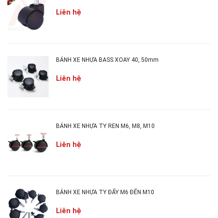
Liên hệ
Set:
1 đến 10.000 bánh
Tiêu chuẩn chất lượng:
đây là dòng
bánh xe
cao
cấp bật nhất hiện nay về tính thẩm mỹ và độ bền,
BÁNH XE NHỰA BASS XOAY 40, 50mm
đang dần thay thế các mẫu bánh xe bằng cao su
và được dùng rộng rãi trong các doanh nghiệp
Liên hệ
sản xuất và dịch vụ.
BÁNH XE NHỰA TY REN M6, M8, M10
Liên hệ
BÁNH XE NHỰA TY ĐẨY M6 ĐẾN M10
Liên hệ