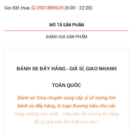
Gọi đặt mua:
0901889639
(6:00 - 22:00)
MÔ TẢ SẢN PHẨM
ĐÁNH GIÁ SẢN PHẨM
BÁNH XE ĐẨY HÀNG - GIÁ SỈ, GIAO NHANH
TOÀN QUỐC
Bánh xe Vina chuyên cung cấp sỉ số lượng lớn
bánh xe đẩy hàng
,
In logo thương hiệu cho các
công xưởng sản xuất... Hãy liên hệ chúng tôi ngay
để có giá bán tốt nhất cho bạn !