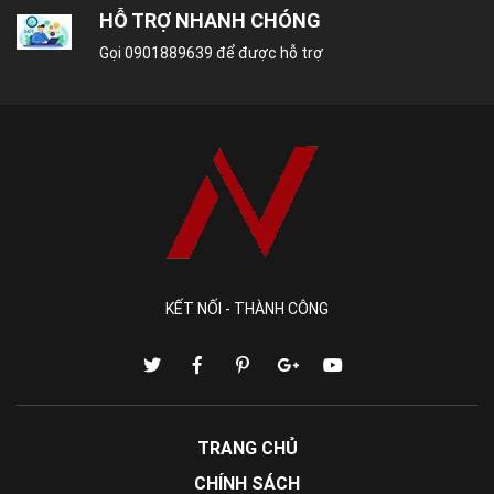
thiết để tránh tự di chuyển ngoài ý muốn, hoặc sử
HỖ TRỢ NHANH CHÓNG
dụng tại những nơi có độ dốc cao.
Gọi
0901889639
để được hỗ trợ
KẾT NỐI - THÀNH CÔNG
TRANG CHỦ
CHÍNH SÁCH