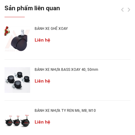
Set:
1-500 bánh.
Sản phẩm liên quan
Giá bán:
Vina báo giá theo thiết kế riêng, theo số
lượng lớn và cực lớn ngoài bản giá bán công bố,
BÁNH XE GHẾ XOAY
vì vậy hãy liên hệ Hotline chúng tôi sẽ không làm
Liên hệ
bạn thất vọng.
BÁNH XE NHỰA BASS XOAY 40, 50mm
Liên hệ
BÁNH XE NHỰA TY REN M6, M8, M10
Liên hệ