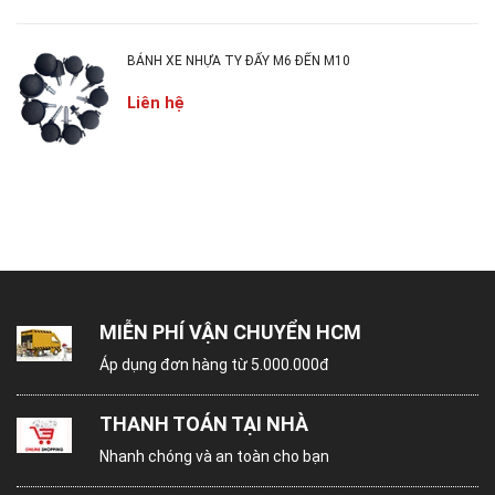
BÁNH XE NHỰA TY ĐẨY M6 ĐẾN M10
Liên hệ
2. CÔNG DỤNG BÁNH XE NHỰA:
MIỄN PHÍ VẬN CHUYỂN HCM
Bánh xe nhựa được sử dụng đa số cho các sản
Áp dụng đơn hàng từ 5.000.000đ
phẩm nội thất rời như bàn, ghế, tủ, máy quạt gió...
THANH TOÁN TẠI NHÀ
nhằm mục đích di chuyển trong nhà dễ dàng.
Nhanh chóng và an toàn cho bạn
Mặt khác bánh xe còn có khóa hãm khi cần