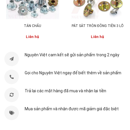
TÁN CHẤU
PÁT SẮT TRÒN ĐỒNG TIỀN 3 LỖ
Liên hệ
Liên hệ
Nguyên Việt cam kết sẽ gửi sản phẩm trong 2 ngày
Gọi cho Nguyên Việt ngay để biết thêm về sản phẩm
Mã Sản Phẩm:
BX-NTH
Trả lại các mặt hàng đã mua và nhận lại tiền
Chất Liệu:
Bánh xe nhựa
+ liên kết bằng thép
Kích Thước:
Tùy chỉnh theo thiết kế với vánh
Mua sản phẩm và nhận được mã giảm giá đặc biệt
bánh 40-50mm và phần liên kết
Màu Sắc:
Đen