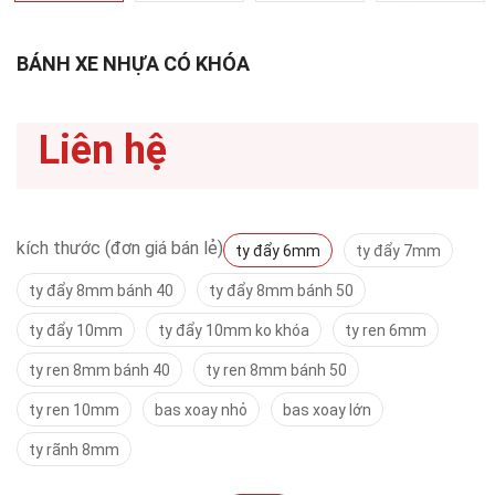
BÁNH XE NHỰA CÓ KHÓA
Liên hệ
kích thước (đơn giá bán lẻ)
ty đẩy 6mm
ty đẩy 7mm
ty đẩy 8mm bánh 40
ty đẩy 8mm bánh 50
ty đẩy 10mm
ty đẩy 10mm ko khóa
ty ren 6mm
ty ren 8mm bánh 40
ty ren 8mm bánh 50
ty ren 10mm
bas xoay nhỏ
bas xoay lớn
ty rãnh 8mm