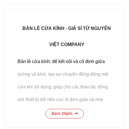
BẢN LỀ CỬA KÍNH - GIÁ SỈ TỪ NGUYÊN
VIỆT COMPANY
Bản lề cửa kính:
để kết nối và cố định giữa
tường và kính, tạo sự chuyển động đóng mở
cửa khi sử dụng; giúp cho các thao tác đóng
mở thiết bị trở nên cực kì đơn giản và nhẹ
nhàng, đồng thời cũng làm tăng tính thẩm mĩ và
Xem thêm
độ bền đẹp cho sản phẩm.