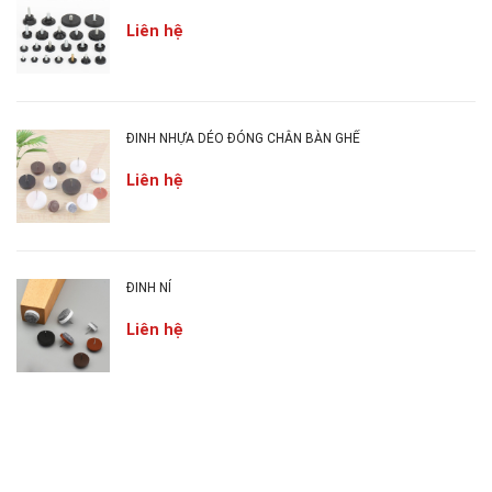
HCM
Liên hệ
Ngành Nghề:
Phụ Kiện Nội Thất
Trụ Sở Đăng Ký: Số 44, đường 24B, An Phú
Quận 2, Tp. Hồ Chí Minh
Kho Hàng: 33/13 đường số 2, Phường An Phú,
ĐINH NHỰA DẺO ĐÓNG CHÂN BÀN GHẾ
Quận 2. Tp. Hồ Chí Minh
Liên hệ
Chi Nhánh Miền Trung: 17 Nguyễn Huệ, Thị
Trấn Phú Phong, Tây Sơn, Bình Định
Chi Nhánh Miền Bắc: Số 18 Đông Quan, Q.
Cầu Giấy, Hà Nội
ĐINH NỈ
KÍNH CHÚC ĐỐI TÁC VƯỢT QUA ĐẠI DỊCH
Liên hệ
VỚI THẬT NHIỀU ĐƠN HÀNG THÀNH CÔNG
!