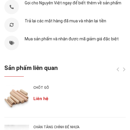
Gọi cho Nguyên Việt ngay để biết thêm về sản phẩm
Inox đặc kẹp chặt kính giữ cố định hạn chế rung
lắc và xệ kính khi chúng ta mở ra và đóng lại
Trả lại các mặt hàng đã mua và nhận lại tiền
nhiều.
Sử dụng cho kính 8, 10, 12mm, kính có thể rộng
Mua sản phẩm và nhận được mã giảm giá đặc biệt
đến 1000mm.
Bản lề có thể tự đóng khi cửa vẫn ở mức 30 độ
Ngoài ra, Nguyên Việt còn cung cấp thêm
bản
Sản phẩm liên quan
lề
hơi giá cực tốt
CHỐT GỖ
THÔNG TIN NGUYÊN VIỆT:
Liên hệ
Công Ty TNHH Sản Xuất Thương Mại Nguyên
Việt
MST: 0314136001
Stk: 850818 - Ngân Hàng ACB - Chi Nhánh
CHÂN TĂNG CHỈNH ĐẾ NHỰA