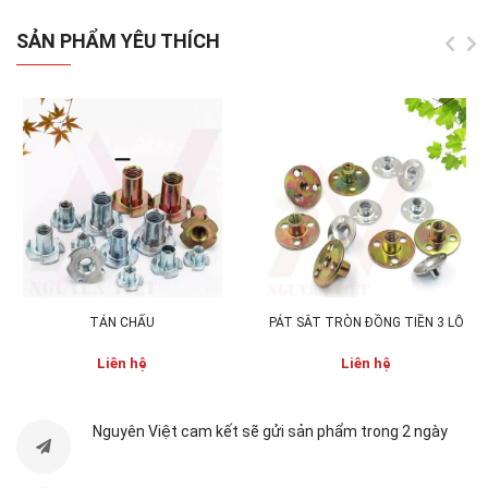
SẢN PHẨM YÊU THÍCH
ƯU ĐIỂM CỦA BẢN LỀ CỬA KÍNH:
Bản lề cửa kính inox 304: sử dụng kẹp tấm kính
mở vào tường và cố định nó ở vị trí chúng ta
muốn/bắt cánh cửa mở vào tường. Dùng
cho phòng tắm có thiết kế hình hộp vuông hoặc
chữ nhật. Thiết kế bản lề bên ngoài bóng và
góc cạnh sắc xảo tạo độ thẩm mỹ cao nhất, mặt
trong theo dạng lưới giúp xiết chặt và cố định
kính tốt nhất. Độ dày bản lề theo đúng chuẩn,
đảm bảo giữ kính trong phạm vị tải trọng.
TÁN CHẤU
PÁT SẮT TRÒN ĐỒNG TIỀN 3 LỖ
Thân được sản xuất từ Inox đặc SUS 304, kẹp
Liên hệ
Liên hệ
kính từ 8-12mm/ly, có ron giấy ở giữa để hạn
chế trầy kính và giúp kẹp kính chặt hơn. Inox
Nguyên Việt cam kết sẽ gửi sản phẩm trong 2 ngày
SUS 304 chống rỉ séc trong môi trường nước
trong thời gian lâu dài, giúp bản lề luôn mới.