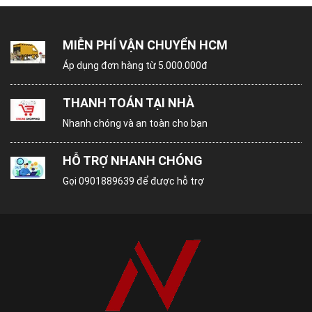
Độ Bám Dính Tuyệt Vời
Keo dán gỗ 502 của chúng tôi được sản xuất từ
MIỄN PHÍ VẬN CHUYỂN HCM
công thức đặc biệt với các thành phần cao cấp,
Áp dụng đơn hàng từ 5.000.000đ
đảm bảo khả năng bám dính vượt trội. Chỉ cần
một lớp keo mỏng, bạn có thể tạo ra các mối nối
THANH TOÁN TẠI NHÀ
chắc chắn, bền lâu. Dù là gỗ cứng hay gỗ mềm,
Nhanh chóng và an toàn cho bạn
keo dán của chúng tôi đều dễ dàng tiếp xúc và kết
dính chặt chẽ, giúp các sản phẩm gỗ của bạn luôn
HỖ TRỢ NHANH CHÓNG
duy trì độ ổn định và tính thẩm mỹ cao.
Gọi
0901889639
để được hỗ trợ
Khả Năng Chịu Nước và Tác Động Môi
Trường
Một ưu điểm nổi bật khác của keo dán gỗ là khả
năng chịu nước và tác động của môi trường.
Được thiết kế để chống lại sự ảnh hưởng của độ