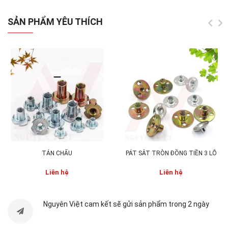
SẢN PHẨM YÊU THÍCH
Mã sản phẩm:
K502-NV
Chất liệu:
Keo dính chuyên dùng dán gỗ, nhựa,
TÁN CHẤU
PÁT SẮT TRÒN ĐỒNG TIỀN 3 LỖ
sắt
Liên hệ
Liên hệ
Khối Lượng:
30g
Màu Sắc:
dạng lỏng màu trắng đục
Nguyên Việt cam kết sẽ gửi sản phẩm trong 2 ngày
Set:
1 lọ - 1 thùng 100 lọ