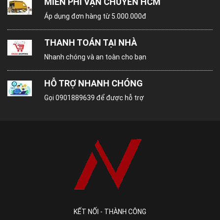
MIỄN PHÍ VẬN CHUYỂN HCM
Áp dụng đơn hàng từ 5.000.000đ
THANH TOÁN TẠI NHÀ
Nhanh chóng và an toàn cho bạn
3. NGUYÊN VIỆT CAM KẾT:
Nguyên Việt đặt hàng trực tiếp từ các nhà máy
HỖ TRỢ NHANH CHÓNG
sản xuất uy tín, mẫu mã đa dạng với giá hết sức
Gọi
0901889639
để được hỗ trợ
ưu đãi. Chưa tính, chúng tôi tham khảo rất kĩ thị
trường; vì thế chúng tôi tuyệt đối nói không
với hàng kém chất lượng.
Đội ngũ nhân viên làm việc rất chăm chỉ, tân tâm
với khách hàng, cập nhật mẫu và giá liên tục,
nhanh chóng; theo dõi đơn hàng sát sao.
Nguyên Việt giao mẫu nhanh chóng trong vòng 2-
3 ngày.
KẾT NỐI - THÀNH CÔNG