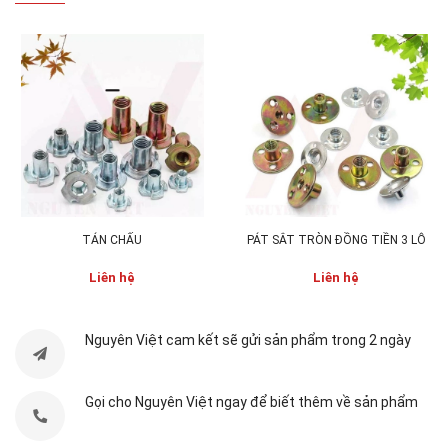
TÁN CHẤU
PÁT SẮT TRÒN ĐỒNG TIỀN 3 LỖ
Liên hệ
Liên hệ
Nguyên Việt cam kết sẽ gửi sản phẩm trong 2 ngày
Mã sản phẩm:
NV-NG.01
Chất liệu:
gỗ
Gọi cho Nguyên Việt ngay để biết thêm về sản phẩm
Kích thước:
tùy chọn