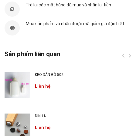
Trả lại các mặt hàng đã mua và nhận lại tiền
Khối lượng:
tùy chọn
Màu sắt:
tùy chọn
Mua sản phẩm và nhận được mã giảm giá đặc biệt
Set:
1 cái
2. ƯU ĐIỂM CỦA NÚM GỖ:
Sản phẩm liên quan
Trên thị trường có rất nhiều loại
núm cửa tủ
.
Trong đó núm gỗ hiện đang là sản phẩm được
KEO DÁN GỖ 502
người dùng quan tâm đặc biệt bởi nhiều kiểu
dáng sang trọng, do có nhiều ưu điểm như độ bền
Liên hệ
cao, thẩm mỹ đẹp và mức chi phí hợp lý. Bên
cạnh đó tay nắm bằng chất liệu gỗ nên rất dễ lau
chùi khi có dầu mỡ hoặc bụi bẩn bám vào. Đây
ĐINH NỈ
chắc chắn sẽ là giải pháp cho chiếc tủ của các gia
đình hiện đại.
Liên hệ