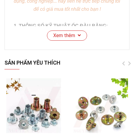
dụng, công nghiệp... hãy liên hệ trực tiếp chúng tôi
để có giá mua tốt nhất cho bạn !
1. THÔNG SỐ KỸ THUẬT ỐC ĐẦU BẰNG:
Xem thêm
SẢN PHẨM YÊU THÍCH
Mã sản phẩm:
NV-LG.03