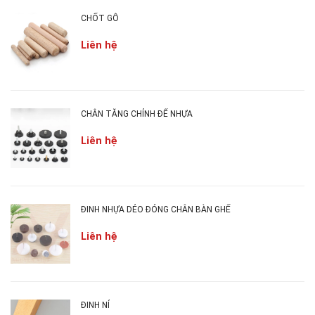
CHỐT GỖ
Liên hệ
CHÂN TĂNG CHỈNH ĐẾ NHỰA
2. CÔNG DỤNG ỐC ĐẦU BẰNG:
Liên hệ
Ốc đầu bằng thường được ứng dụng trong nhiều
nhành như sản xuất oto, các sản phẩm cơ khí,
thiết kế xây dựng ... và cả ngành nội thất.
ĐINH NHỰA DẺO ĐÓNG CHÂN BÀN GHẾ
Hiện nay ốc đầu bằng được sử dụng nhiều trong
Liên hệ
ngành nội thất nhằm mục đích để liên kết các
khối gỗ với nhau tạo thành một sản phẩm nội thất
hoàn chỉnh ngay tại công trình.
ĐINH NỈ