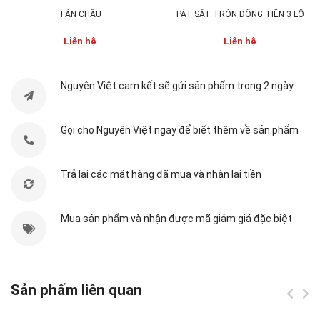
Chất liệu:
thép cán nguội được si nhiệt, si crom, si
TÁN CHẤU
PÁT SẮT TRÒN ĐỒNG TIỀN 3 LỖ
kẽm ...
Liên hệ
Liên hệ
Kích thước:
tùy chỉnh theo yêu cầu.
Khối lượng:
tùy chỉnh theo yêu cầu.
Nguyên Việt cam kết sẽ gửi sản phẩm trong 2 ngày
Màu sắc:
mạ tùy chỉnh theo yêu cầu quý khách từ
đen đến vàng và inox.
Gọi cho Nguyên Việt ngay để biết thêm về sản phẩm
Trả lại các mặt hàng đã mua và nhận lại tiền
Mua sản phẩm và nhận được mã giảm giá đặc biệt
Sản phẩm liên quan