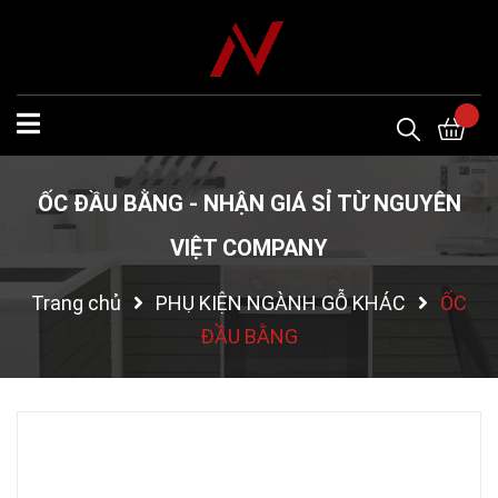
ỐC ĐẦU BẰNG - NHẬN GIÁ SỈ TỪ NGUYÊN
VIỆT COMPANY
Trang chủ
PHỤ KIỆN NGÀNH GỖ KHÁC
ỐC
ĐẦU BẰNG