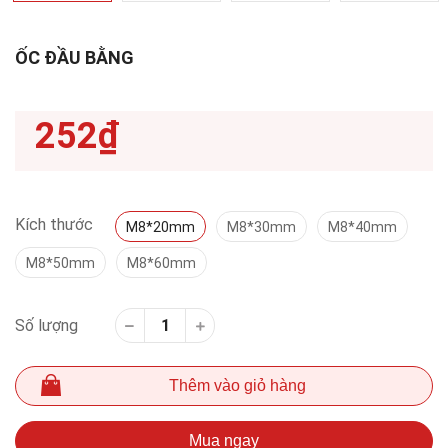
ỐC ĐẦU BẰNG
252₫
Kích thước
M8*20mm
M8*30mm
M8*40mm
M8*50mm
M8*60mm
Số lượng
Thêm vào giỏ hàng
Mua ngay