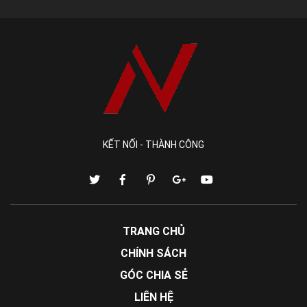
Kết hợp với Tán ngang,
tán chấu
hoặc ốc cấy sẽ
làm tăng được tính tiện dụng của ốc đầu bằng
trên công trình.
KẾT NỐI - THÀNH CÔNG
TRANG CHỦ
CHÍNH SÁCH
GÓC CHIA SẺ
LIÊN HỆ