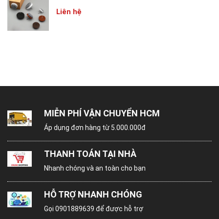
Liên hệ
MIỄN PHÍ VẬN CHUYỂN HCM
Áp dụng đơn hàng từ 5.000.000đ
3. ƯU ĐIỂM ỐC ĐẦU BẰNG:
THANH TOÁN TẠI NHÀ
Ốc đầu bằng được thiết kế một đầu ba ke làm
Nhanh chóng và an toàn cho bạn
tăng tính tiện lợi khi thi công lắp ráp. Mặt khác đầu
ốc được thiết kế dạng dầu bằng, nhằm tăng tính
HỖ TRỢ NHANH CHÓNG
thẫm mĩ vì phần đuôi ốc sẽ cấy được và cẩn vào
Gọi
0901889639
để được hỗ trợ
gỗ.