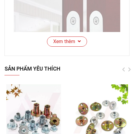
Xem thêm
SẢN PHẨM YÊU THÍCH
Mã sản phẩm:
NV-T.01
Chất liệu:
Hợp kim kẽm + thép không gỉ