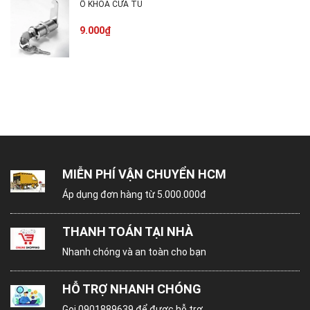
Ổ KHÓA CỬA TỦ
9.000₫
MIỄN PHÍ VẬN CHUYỂN HCM
Áp dụng đơn hàng từ 5.000.000đ
THANH TOÁN TẠI NHÀ
Nhanh chóng và an toàn cho bạn
HỖ TRỢ NHANH CHÓNG
Gọi
0901889639
để được hỗ trợ