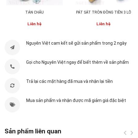
Kích thước:
13*45; 13*60; 16*70; 19*95; 25*118;
TÁN CHẤU
PÁT SẮT TRÒN ĐỒNG TIỀN 3 LỖ
28*118 mm
Liên hệ
Liên hệ
Khối lượng:
tùy theo kích thước
Màu sắc:
Satin crom sáng bóng
Nguyên Việt cam kết sẽ gửi sản phẩm trong 2 ngày
Set:
1 bản lề
Gọi cho Nguyên Việt ngay để biết thêm về sản phẩm
Tiêu chuẩn chất lượng:
test 50.000 lần theo tiêu
chuẩn chất lượng SGS châu Âu, bảo hành suốt
Trả lại các mặt hàng đã mua và nhận lại tiền
đời
Mua sản phẩm và nhận được mã giảm giá đặc biệt
Sản phẩm liên quan