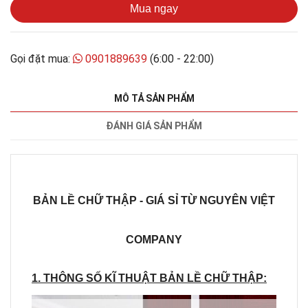
Mua ngay
Gọi đặt mua:
0901889639
(6:00 - 22:00)
MÔ TẢ SẢN PHẨM
ĐÁNH GIÁ SẢN PHẨM
BẢN LỀ CHỮ THẬP - GIÁ SỈ TỪ NGUYÊN VIỆT
COMPANY
1. THÔNG SỐ KĨ THUẬT BẢN LỀ CHỮ THẬP: