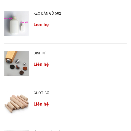
KEO DÁN GỖ 502
Liên hệ
ĐINH NỈ
Liên hệ
2.
BẢN LỀ
CHỮ THẬP LÀ GÌ ?
Bản lề chữ thập được dùng cho cánh cửa tủ đòi
CHỐT GỖ
hỏi độ mở góc cao 180 độ như bàn gập, cánh lật...
Liên hệ