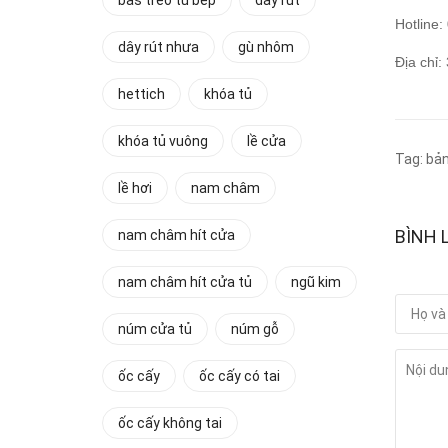
bas treo tủ bếp
dây rút
Hotline
dây rút nhưa
gù nhôm
Địa chỉ
hettich
khóa tủ
khóa tủ vuông
lề cửa
Tag:
bản
lề hơi
nam châm
BÌNH 
nam châm hít cửa
nam châm hít cửa tủ
ngũ kim
núm cửa tủ
núm gỗ
ốc cấy
ốc cấy có tai
ốc cấy không tai