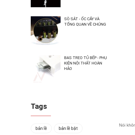
SÒ SẮT - ỐC CẤY VÀ
TỔNG QUAN VỀ CHÚNG
BAS TREO TỦ BẾP - PHỤ
KIỆN NỘI THẤT HOÀN
HẢO
Tags
Nói khôn
bản lề
bản lề bật