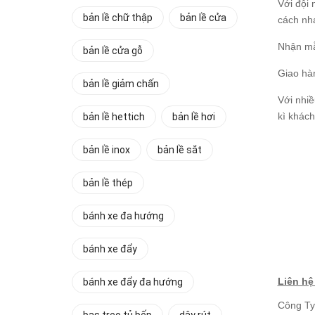
Với đội
bản lề chữ thập
bản lề cửa
cách nh
Nhận mẫu
bản lề cửa gỗ
Giao hàn
bản lề giảm chấn
Với nhiề
kì khác
bản lề hettich
bản lề hơi
bản lề inox
bản lề sắt
bản lề thép
bánh xe đa hướng
bánh xe đẩy
Liên hệ
bánh xe đẩy đa hướng
Công Ty