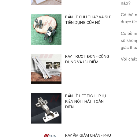
nào?
Có thể 
BẢN LỀ CHỮ THẬP VÀ SỰ
được tíc
TIỆN DỤNG CỦA NÓ
Có bề m
sẽ khôn
giác tho
RAY TRƯỢT ĐƠN - CÔNG
Với chấ
DỤNG VÀ ƯU ĐIỂM
BẢN LỀ HETTICH - PHỤ
KIỆN NỘI THẤT TOÀN
DIỆN
RAY ÂM GIẢM CHẤN - PHỤ