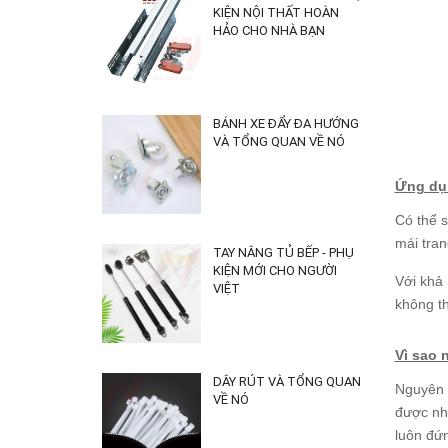
KIỆN NỘI THẤT HOÀN
HẢO CHO NHÀ BẠN
BÁNH XE ĐẨY ĐA HƯỚNG
VÀ TỔNG QUAN VỀ NÓ
Ứng dụ
Có thể s
mái tran
TAY NÂNG TỦ BẾP - PHỤ
KIỆN MỚI CHO NGƯỜI
Với khả 
VIỆT
không th
Vì sao 
DÂY RÚT VÀ TỔNG QUAN
Nguyên V
VỀ NÓ
được nhữ
luôn đứ