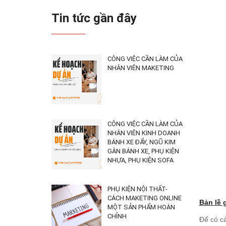
Tin tức gần đây
CÔNG VIỆC CẦN LÀM CỦA
NHÂN VIÊN MAKETING
CÔNG VIỆC CẦN LÀM CỦA
NHÂN VIÊN KINH DOANH
BÁNH XE ĐẨY, NGŨ KIM
GẮN BÁNH XE, PHỤ KIỆN
NHỰA, PHỤ KIỆN SOFA
PHỤ KIỆN NỘI THẤT-
CÁCH MAKETING ONLINE
Bản lề 
MỘT SẢN PHẨM HOÀN
CHỈNH
Để có cá