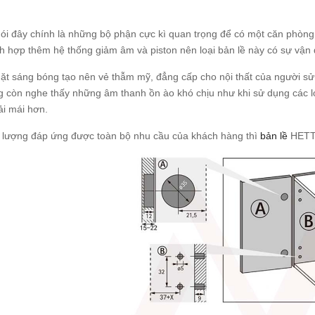
nói đây chính là những bộ phận cực kì quan trọng để có một căn phòn
h hợp thêm hệ thống giảm âm và piston nên loại bản lề này có sự vận đ
ặt sáng bóng tạo nên vẻ thẫm mỹ, đẳng cấp cho nội thất của người s
g còn nghe thấy những âm thanh ồn ào khó chịu như khi sử dụng các l
ải mái hơn.
t lượng đáp ứng được toàn bộ nhu cầu của khách hàng thì
bản lề
HETTI