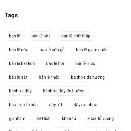
Tags
bản lề
bản lề bật
bản lề chữ thập
bản lề cửa
bản lề cửa gỗ
bản lề giảm chấn
bản lề hettich
bản lề hơi
bản lề inox
bản lề sắt
bản lề thép
bánh xe đa hướng
bánh xe đẩy
bánh xe đẩy đa hướng
bas treo tủ bếp
dây rút
dây rút nhưa
gù nhôm
hettich
khóa tủ
khóa tủ vuông