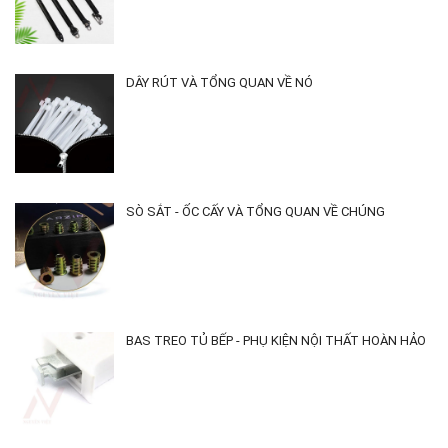
DÂY RÚT VÀ TỔNG QUAN VỀ NÓ
SÒ SẮT - ỐC CẤY VÀ TỔNG QUAN VỀ CHÚNG
BAS TREO TỦ BẾP - PHỤ KIỆN NỘI THẤT HOÀN HẢO