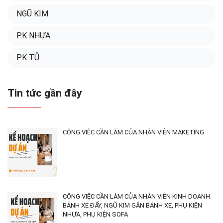
NGŨ KIM
PK NHỰA
PK TỦ
Tin tức gần đây
CÔNG VIỆC CẦN LÀM CỦA NHÂN VIÊN MAKETING
CÔNG VIỆC CẦN LÀM CỦA NHÂN VIÊN KINH DOANH
BÁNH XE ĐẨY, NGŨ KIM GẮN BÁNH XE, PHỤ KIỆN
NHỰA, PHỤ KIỆN SOFA