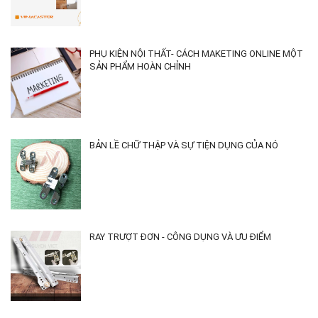
PHỤ KIỆN NỘI THẤT- CÁCH MAKETING ONLINE MỘT
SẢN PHẨM HOÀN CHỈNH
BẢN LỀ CHỮ THẬP VÀ SỰ TIỆN DỤNG CỦA NÓ
RAY TRƯỢT ĐƠN - CÔNG DỤNG VÀ ƯU ĐIỂM