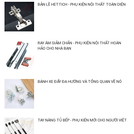
BẢN LỀ HETTICH - PHỤ KIỆN NỘI THẤT TOÀN DIỆN
RAY ÂM GIẢM CHẤN - PHỤ KIỆN NỘI THẤT HOÀN
HẢO CHO NHÀ BẠN
BÁNH XE ĐẨY ĐA HƯỚNG VÀ TỔNG QUAN VỀ NÓ
TAY NÂNG TỦ BẾP - PHỤ KIỆN MỚI CHO NGƯỜI VIỆT