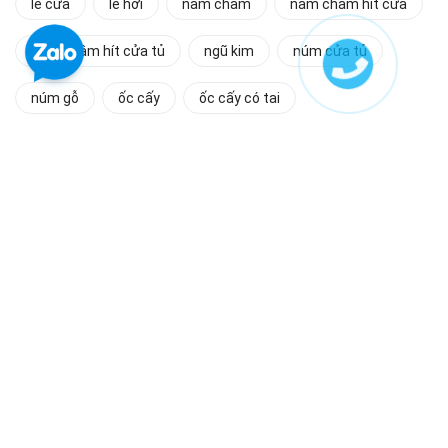
lề cửa
lề hơi
nam châm
nam châm hít cửa
nam châm hít cửa tủ
ngũ kim
núm cửa tủ
núm gỗ
ốc cấy
ốc cấy có tai
ốc cấy không tai
phụ kiện ngành gỗ
phụ kiện nội thất
ray
ray âm
ray âm giảm chấn
ray bi
ray bi giảm chấn
ray đơn
ray giảm chấn
ray trượt
ray trượt bi
ray trượt bi giảm chấn
ray trượt đơn
ray trượt giảm chấn
sò sắt
sò sắt có tai
sò sắt không tai
tay nắm
tay nắm âm