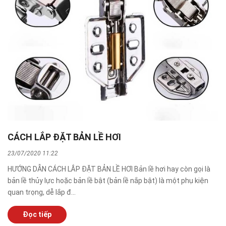
CÁCH LẮP ĐẶT BẢN LỀ HƠI
23/07/2020 11:22
HƯỚNG DẪN CÁCH LẮP ĐẶT BẢN LỀ HƠI Bản lề hơi hay còn gọi là
bản lề thủy lực hoặc bản lề bật (bản lề nắp bật) là một phụ kiện
quan trọng, dễ lắp đ...
Đọc tiếp