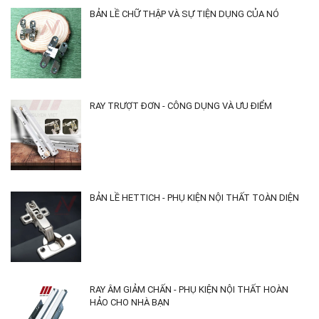
BẢN LỀ CHỮ THẬP VÀ SỰ TIỆN DỤNG CỦA NÓ
RAY TRƯỢT ĐƠN - CÔNG DỤNG VÀ ƯU ĐIỂM
BẢN LỀ HETTICH - PHỤ KIỆN NỘI THẤT TOÀN DIỆN
RAY ÂM GIẢM CHẤN - PHỤ KIỆN NỘI THẤT HOÀN
HẢO CHO NHÀ BẠN