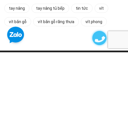
tay nâng
tay nâng tủ bếp
tin tức
vít
vít bắn gỗ
vít bắn gỗ răng thưa
vít phong
MIỄN PHÍ VẬN CHUYỂN HCM
Áp dụng đơn hàng từ 5.000.000đ
THANH TOÁN TẠI NHÀ
Nhanh chóng và an toàn cho bạn
HỖ TRỢ NHANH CHÓNG
Gọi
0901889639
để được hỗ trợ