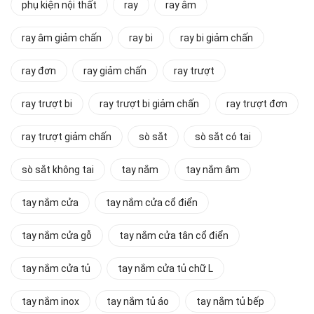
phụ kiện nội thất
ray
ray âm
ray âm giảm chấn
ray bi
ray bi giảm chấn
ray đơn
ray giảm chấn
ray trượt
ray trượt bi
ray trượt bi giảm chấn
ray trượt đơn
ray trượt giảm chấn
sò sắt
sò sắt có tai
sò sắt không tai
tay nắm
tay nắm âm
tay nắm cửa
tay nắm cửa cổ điển
tay nắm cửa gỗ
tay nắm cửa tân cổ điển
tay nắm cửa tủ
tay nắm cửa tủ chữ L
tay nắm inox
tay nắm tủ áo
tay nắm tủ bếp