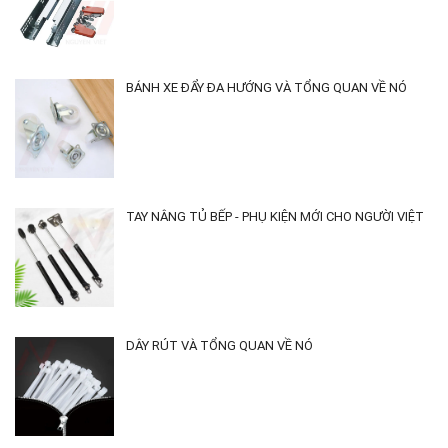
BÁNH XE ĐẨY ĐA HƯỚNG VÀ TỔNG QUAN VỀ NÓ
TAY NÂNG TỦ BẾP - PHỤ KIỆN MỚI CHO NGƯỜI VIỆT
DÂY RÚT VÀ TỔNG QUAN VỀ NÓ