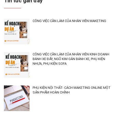
Tin tức gần đây
CÔNG VIỆC CẦN LÀM CỦA NHÂN VIÊN MAKETING
CÔNG VIỆC CẦN LÀM CỦA NHÂN VIÊN KINH DOANH
BÁNH XE ĐẨY, NGŨ KIM GẮN BÁNH XE, PHỤ KIỆN
NHỰA, PHỤ KIỆN SOFA
PHỤ KIỆN NỘI THẤT- CÁCH MAKETING ONLINE MỘT
SẢN PHẨM HOÀN CHỈNH