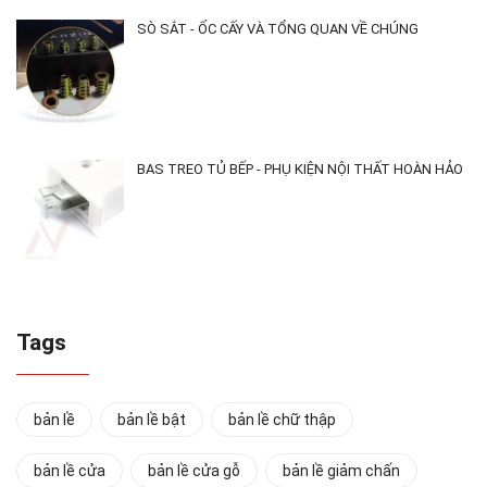
SÒ SẮT - ỐC CẤY VÀ TỔNG QUAN VỀ CHÚNG
BAS TREO TỦ BẾP - PHỤ KIỆN NỘI THẤT HOÀN HẢO
Tags
bản lề
bản lề bật
bản lề chữ thập
bản lề cửa
bản lề cửa gỗ
bản lề giảm chấn