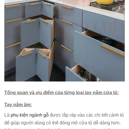
Tổng quan và ưu điểm của từng loại tay nắm cửa tủ:
Tay nắm âm:
Là
phụ kiện ngành gỗ
được lắp ráp vào các chi tiết cánh tủ
để giúp người dùng có thể đóng mở cửa tủ dễ dàng hơn.