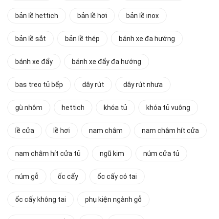
bản lề hettich
bản lề hơi
bản lề inox
bản lề sắt
bản lề thép
bánh xe đa hướng
bánh xe đẩy
bánh xe đẩy đa hướng
bas treo tủ bếp
dây rút
dây rút nhưa
gù nhôm
hettich
khóa tủ
khóa tủ vuông
lề cửa
lề hơi
nam châm
nam châm hít cửa
nam châm hít cửa tủ
ngũ kim
núm cửa tủ
núm gỗ
ốc cấy
ốc cấy có tai
ốc cấy không tai
phụ kiện ngành gỗ