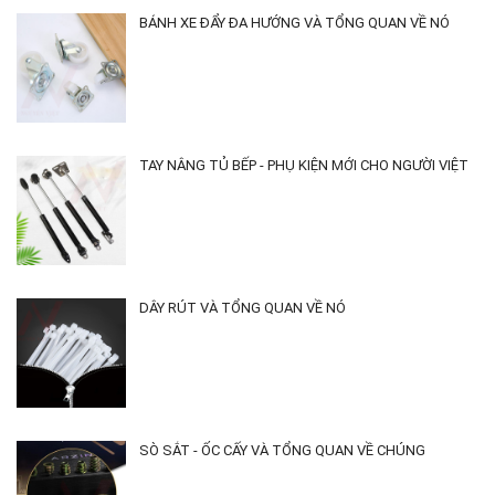
BÁNH XE ĐẨY ĐA HƯỚNG VÀ TỔNG QUAN VỀ NÓ
TAY NÂNG TỦ BẾP - PHỤ KIỆN MỚI CHO NGƯỜI VIỆT
DÂY RÚT VÀ TỔNG QUAN VỀ NÓ
SÒ SẮT - ỐC CẤY VÀ TỔNG QUAN VỀ CHÚNG