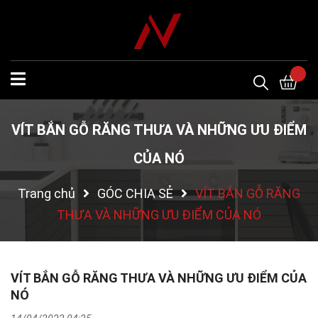
VÍT BẮN GỖ RĂNG THƯA VÀ NHỮNG ƯU ĐIỂM
CỦA NÓ
Trang chủ
GÓC CHIA SẺ
VÍT BẮN GỖ RĂNG
THƯA VÀ NHỮNG ƯU ĐIỂM CỦA NÓ
VÍT BẮN GỖ RĂNG THƯA VÀ NHỮNG ƯU ĐIỂM CỦA
NÓ