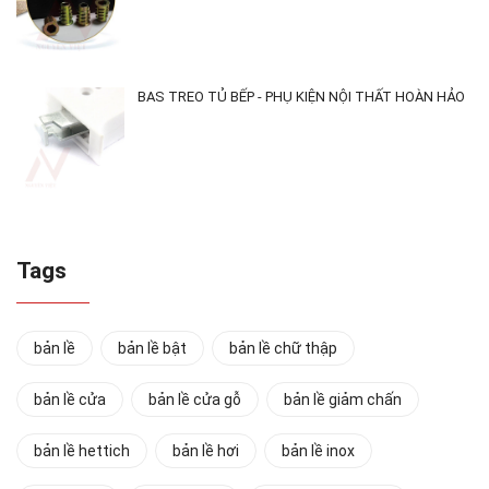
BAS TREO TỦ BẾP - PHỤ KIỆN NỘI THẤT HOÀN HẢO
Tags
bản lề
bản lề bật
bản lề chữ thập
bản lề cửa
bản lề cửa gỗ
bản lề giảm chấn
bản lề hettich
bản lề hơi
bản lề inox