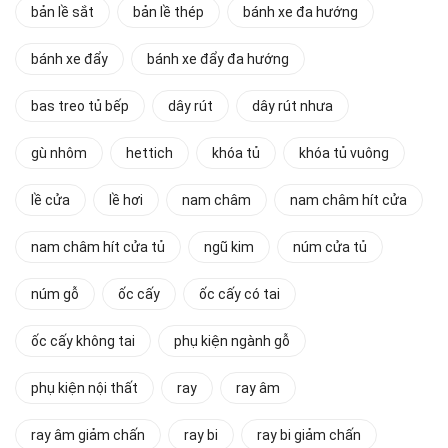
bản lề sắt
bản lề thép
bánh xe đa hướng
bánh xe đẩy
bánh xe đẩy đa hướng
bas treo tủ bếp
dây rút
dây rút nhưa
gù nhôm
hettich
khóa tủ
khóa tủ vuông
lề cửa
lề hơi
nam châm
nam châm hít cửa
nam châm hít cửa tủ
ngũ kim
núm cửa tủ
núm gỗ
ốc cấy
ốc cấy có tai
ốc cấy không tai
phụ kiện ngành gỗ
phụ kiện nội thất
ray
ray âm
ray âm giảm chấn
ray bi
ray bi giảm chấn