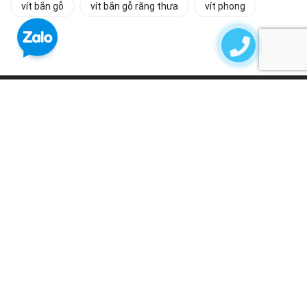
vít bắn gỗ
vít bắn gỗ răng thưa
vít phong
MIỄN PHÍ VẬN CHUYỂN HCM
Áp dụng đơn hàng từ 5.000.000đ
THANH TOÁN TẠI NHÀ
Nhanh chóng và an toàn cho bạn
HỖ TRỢ NHANH CHÓNG
Gọi
0901889639
để được hỗ trợ