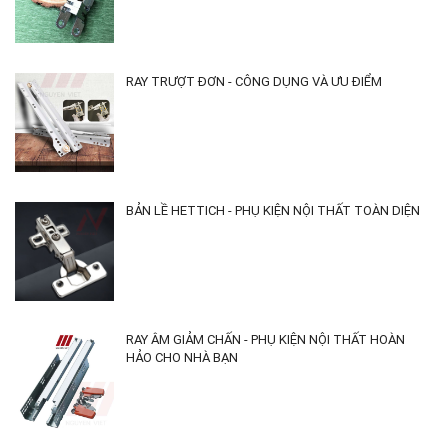
RAY TRƯỢT ĐƠN - CÔNG DỤNG VÀ ƯU ĐIỂM
BẢN LỀ HETTICH - PHỤ KIỆN NỘI THẤT TOÀN DIỆN
RAY ÂM GIẢM CHẤN - PHỤ KIỆN NỘI THẤT HOÀN
HẢO CHO NHÀ BẠN