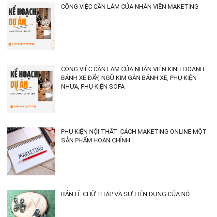
CÔNG VIỆC CẦN LÀM CỦA NHÂN VIÊN MAKETING
CÔNG VIỆC CẦN LÀM CỦA NHÂN VIÊN KINH DOANH
BÁNH XE ĐẨY, NGŨ KIM GẮN BÁNH XE, PHỤ KIỆN
NHỰA, PHỤ KIỆN SOFA
PHỤ KIỆN NỘI THẤT- CÁCH MAKETING ONLINE MỘT
SẢN PHẨM HOÀN CHỈNH
BẢN LỀ CHỮ THẬP VÀ SỰ TIỆN DỤNG CỦA NÓ