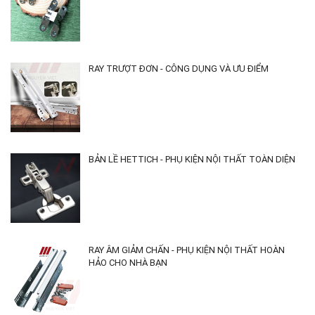
RAY TRƯỢT ĐƠN - CÔNG DỤNG VÀ ƯU ĐIỂM
BẢN LỀ HETTICH - PHỤ KIỆN NỘI THẤT TOÀN DIỆN
RAY ÂM GIẢM CHẤN - PHỤ KIỆN NỘI THẤT HOÀN
HẢO CHO NHÀ BẠN