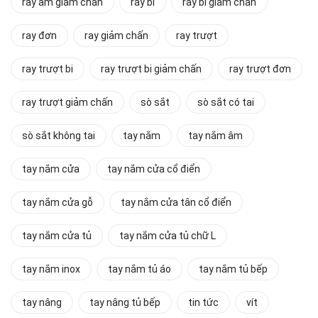
ray âm giảm chấn
ray bi
ray bi giảm chấn
ray đơn
ray giảm chấn
ray trượt
ray trượt bi
ray trượt bi giảm chấn
ray trượt đơn
ray trượt giảm chấn
sò sắt
sò sắt có tai
sò sắt không tai
tay nắm
tay nắm âm
tay nắm cửa
tay nắm cửa cổ điển
tay nắm cửa gỗ
tay nắm cửa tân cổ điển
tay nắm cửa tủ
tay nắm cửa tủ chữ L
tay nắm inox
tay nắm tủ áo
tay nắm tủ bếp
tay nâng
tay nâng tủ bếp
tin tức
vít