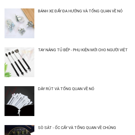
BÁNH XE ĐẨY ĐA HƯỚNG VÀ TỔNG QUAN VỀ NÓ
TAY NÂNG TỦ BẾP - PHỤ KIỆN MỚI CHO NGƯỜI VIỆT
DÂY RÚT VÀ TỔNG QUAN VỀ NÓ
SÒ SẮT - ỐC CẤY VÀ TỔNG QUAN VỀ CHÚNG