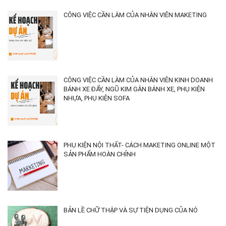
CÔNG VIỆC CẦN LÀM CỦA NHÂN VIÊN MAKETING
CÔNG VIỆC CẦN LÀM CỦA NHÂN VIÊN KINH DOANH
BÁNH XE ĐẨY, NGŨ KIM GẮN BÁNH XE, PHỤ KIỆN
NHỰA, PHỤ KIỆN SOFA
PHỤ KIỆN NỘI THẤT- CÁCH MAKETING ONLINE MỘT
SẢN PHẨM HOÀN CHỈNH
BẢN LỀ CHỮ THẬP VÀ SỰ TIỆN DỤNG CỦA NÓ