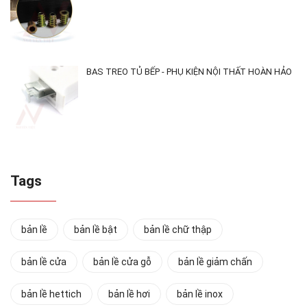
BAS TREO TỦ BẾP - PHỤ KIỆN NỘI THẤT HOÀN HẢO
Tags
bản lề
bản lề bật
bản lề chữ thập
bản lề cửa
bản lề cửa gỗ
bản lề giảm chấn
bản lề hettich
bản lề hơi
bản lề inox