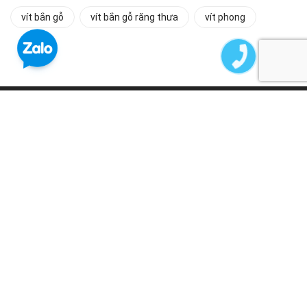
vít bắn gỗ
vít bắn gỗ răng thưa
vít phong
MIỄN PHÍ VẬN CHUYỂN HCM
Áp dụng đơn hàng từ 5.000.000đ
THANH TOÁN TẠI NHÀ
Nhanh chóng và an toàn cho bạn
HỖ TRỢ NHANH CHÓNG
Gọi
0901889639
để được hỗ trợ