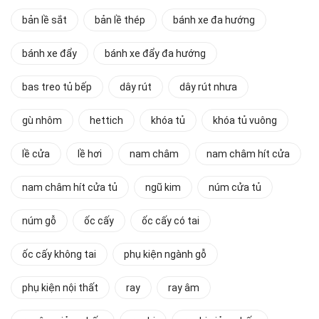
bản lề sắt
bản lề thép
bánh xe đa hướng
bánh xe đẩy
bánh xe đẩy đa hướng
bas treo tủ bếp
dây rút
dây rút nhưa
gù nhôm
hettich
khóa tủ
khóa tủ vuông
lề cửa
lề hơi
nam châm
nam châm hít cửa
nam châm hít cửa tủ
ngũ kim
núm cửa tủ
núm gỗ
ốc cấy
ốc cấy có tai
ốc cấy không tai
phụ kiện ngành gỗ
phụ kiện nội thất
ray
ray âm